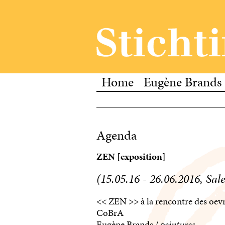
Home
Eugène Brands
Agenda
ZEN [exposition]
(15.05.16 - 26.06.2016, Sal
<< ZEN >> à la rencontre des oe
CoBrA
Eugène Brands /
peintures
,