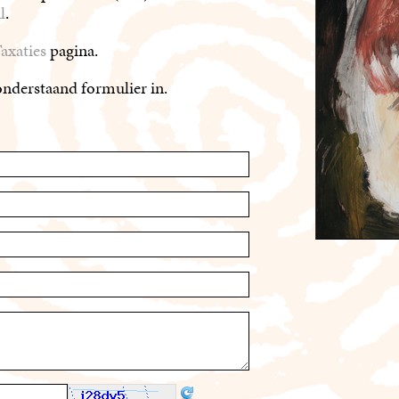
l
.
axaties
pagina.
onderstaand formulier in.