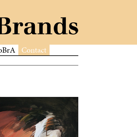
oBrA
Contact